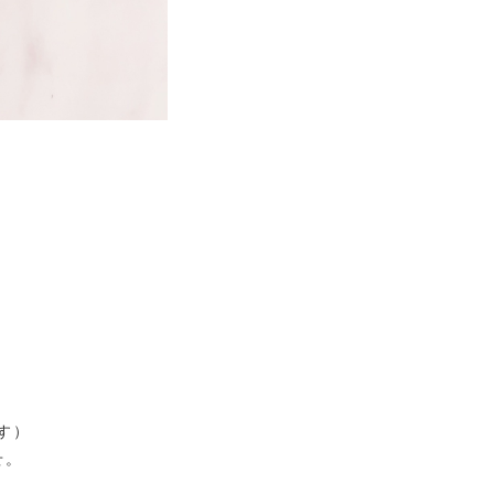
す）
せ。