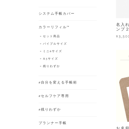
システム手帳カバー
名入れ
カラーリフィル™️
ンプ
¥3,50
セット商品
バイブルサイズ
ミニ6サイズ
A5サイズ
残りわずか
#自分を変える手帳術
#セルフケア専用
#残りわずか
プランナー手帳
お名前