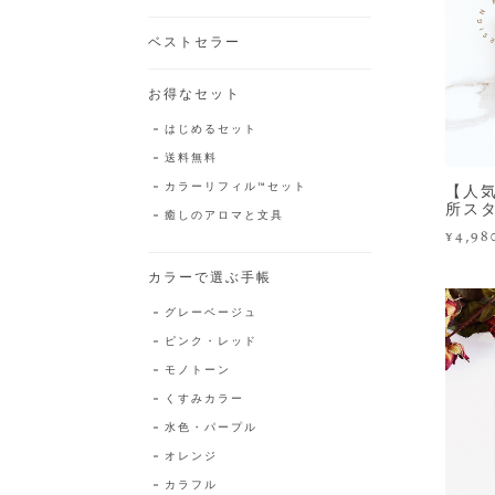
ベストセラー
お得なセット
はじめるセット
送料無料
カラーリフィル™️セット
【人気
所スタ
癒しのアロマと文具
¥4,98
カラーで選ぶ手帳
グレーベージュ
ピンク・レッド
モノトーン
くすみカラー
水色・パープル
オレンジ
カラフル