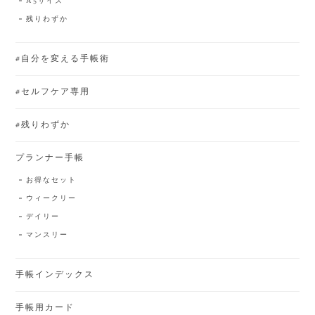
A5サイズ
残りわずか
#自分を変える手帳術
#セルフケア専用
#残りわずか
プランナー手帳
お得なセット
ウィークリー
デイリー
マンスリー
手帳インデックス
手帳用カード