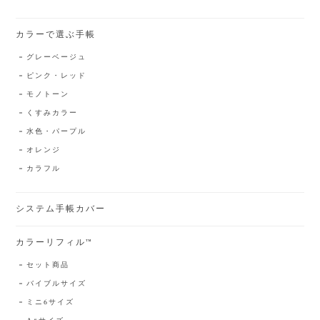
カラーで選ぶ手帳
グレーベージュ
ピンク・レッド
モノトーン
くすみカラー
水色・パープル
オレンジ
カラフル
システム手帳カバー
カラーリフィル™️
セット商品
バイブルサイズ
ミニ6サイズ