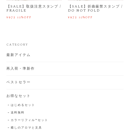
【SALE】取扱注意スタンプ /
【SALE】折曲厳禁スタンプ /
FRAGILE
DO NOT FOLD
¥972
¥972
10%OFF
10%OFF
CATEGORY
最新アイテム
再入荷・準新作
ベストセラー
お得なセット
はじめるセット
送料無料
カラーリフィル™️セット
癒しのアロマと文具