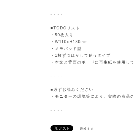
- - - -
■TODOリスト
・50枚入り
・W110xH180mm
・メモパッド型
・1枚ずつはがして使うタイプ
・本文と背面のボードに再生紙を使用し
- - - -
■必ずお読みください
・モニターの環境等により、実際の商品
- - - -
通報する