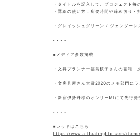
・タイトルを記入して、プロジェクト毎
・罫線の使い方：所要時間や締め切り・
・グレイッシュグリーン / ジェンダーレ
- - - -
■メディア多数掲載
・文具プランナー福島槙子さんの書籍「
・文房具屋さん大賞2020のメモ部門に
・新宿伊勢丹様のオンリーMIにて先行発
- - - -
■レッドはこちら
https://www.a-floatinglife.com/item