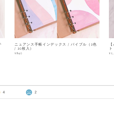
テ
ニュアンス手帳インデックス / バイブル（2色
【
/ 20枚入）
ト
¥840
¥1
4
2