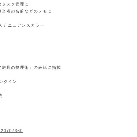
のタスク管理に
担当者の名前などのメモに
ス / ニュアンスカラー
文房具の整理術」の表紙に掲載
ランクイン
売
s/20707360